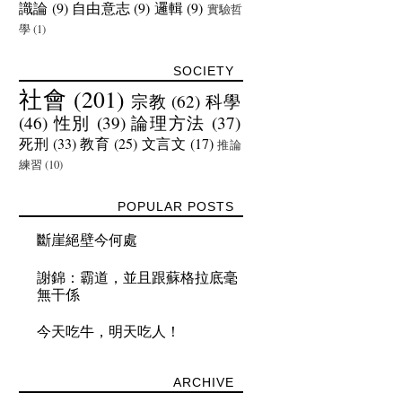
識論
(9)
自由意志
(9)
邏輯
(9)
實驗哲
學
(1)
SOCIETY
社會
(201)
宗教
(62)
科學
(46)
性別
(39)
論理方法
(37)
死刑
(33)
教育
(25)
文言文
(17)
推論
練習
(10)
POPULAR POSTS
斷崖絕壁今何處
謝錦：霸道，並且跟蘇格拉底毫
無干係
今天吃牛，明天吃人！
ARCHIVE