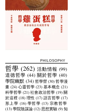
PHILOSOPHY
哲學
(262)
活動情報
(99)
道德哲學
(44)
關於哲學
(40)
學院幽默
(34)
哲學營
(30)
哲學漫
畫
(24)
心靈哲學
(23)
基本概念
(21)
科學哲學
(21)
社會政治哲學
(19)
關
於這裡
(18)
理性
(17)
語言哲學
(17)
形上學
(16)
學哲學
(13)
宗教哲學
(13)
學院陰謀論
(12)
思想實驗
(9)
知