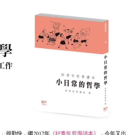
室」
很勤快，繼2017年
《好青年哲學讀本》
，今年又出