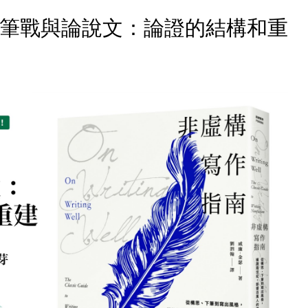
南｜筆戰與論說文：論證的結構和重