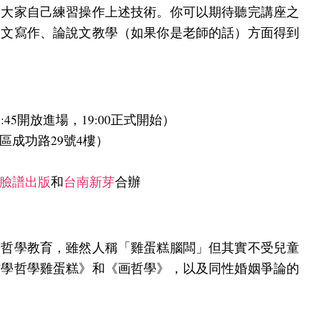
讓大家自己練習操作上述技術。你可以期待聽完講座之
說文寫作、論說文教學（如果你是老師的話）方面得到
（18:45開放進場，19:00正式開始）
成功路29號4樓）
臉譜出版
和
台南新芽
合辦
於哲學教育，雖然人稱「雞蛋糕腦闆」但其實不受兒童
哲學哲學雞蛋糕》和《画哲學》，以及同性婚姻爭論的