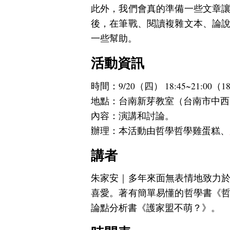
此外，我們會真的準備一些文章
後，在筆戰、閱讀複雜文本、論
一些幫助。
活動資訊
時間：9/20（四） 18:45~21:00
地點：台南新芽教室（台南市中西區
內容：演講和討論。
辦理：本活動由哲學哲學雞蛋糕、
講者
朱家安｜多年來面無表情地致力
喜愛。著有簡單易懂的哲學書《
論點分析書《護家盟不萌？》。