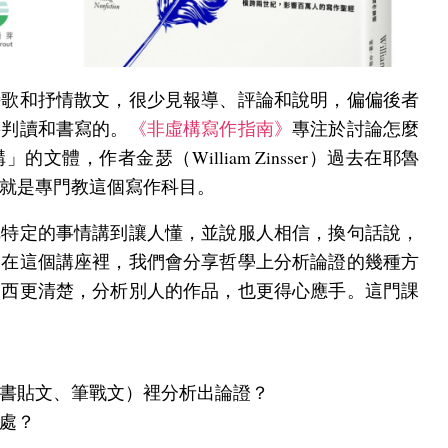
詩歌和抒情散文，很少見報導、評論和說明，偏偏後者
要判讀和書寫的。
《非虛構寫作指南》
專注於討論怎麼
體，作者金瑟（William Zinsser）過去在耶魯
就是專門教這個寫作科目。
把特定的事情講到讓人懂，並說服人相信，換句話說，
。在這個講座裡，我們會分享哲學上分析論證的幾種方
東西更清楚，分析別人的作品，也更得心應手。這門課
書貼文、筆戰文）裡分析出論證？
處？